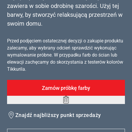
zawiera w sobie odrobinę szarości. Użyj tej
barwy, by stworzyć relaksującą przestrzeń w
swoim domu.
Przed podjęciem ostatecznej decyzji o zakupie produktu
zalecamy, aby wybrany odcień sprawdzić wykonując
wymalowanie próbne. W przypadku farb do ścian lub
elewacji zachęcamy do skorzystania z testerów kolorów
Tikkurila.
Zamów próbkę farby
Add
to
Znajdź najbliższy punkt sprzedaży
wishlist