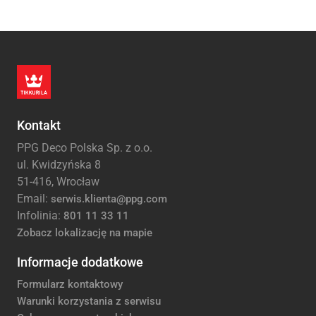
Kontakt
PPG Deco Polska Sp. z o.o.
ul. Kwidzyńska 8
51-416, Wrocław
Email:
serwis.klienta@ppg.com
Infolinia:
801 11 33 11
Zobacz lokalizację na mapie
Informacje dodatkowe
Formularz kontaktowy
Warunki korzystania z serwisu