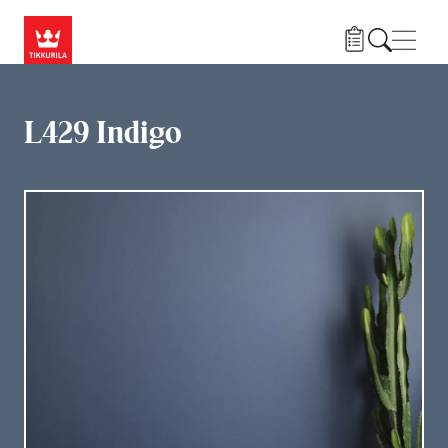
Przejdź do treści
Nawi
L429 Indigo