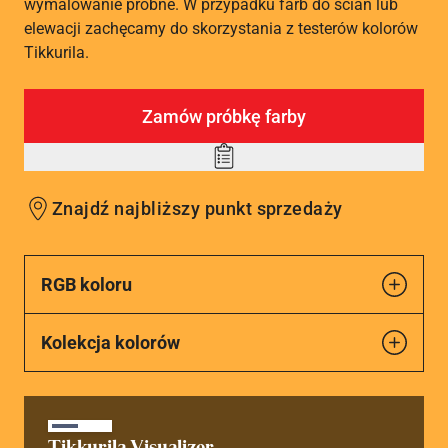
wymalowanie próbne. W przypadku farb do ścian lub
elewacji zachęcamy do skorzystania z testerów kolorów
Tikkurila.
Zamów próbkę farby
Add
to
Znajdź najbliższy punkt sprzedaży
wishlist
RGB koloru
Kolekcja kolorów
Tikkurila Visualizer