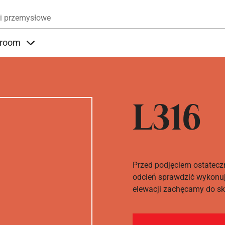
Przejdź do treści
i przemysłowe
room
nder Produkty
Items under Showroom
L316
Przed podjęciem ostatecz
odcień sprawdzić wykonuj
elewacji zachęcamy do sko