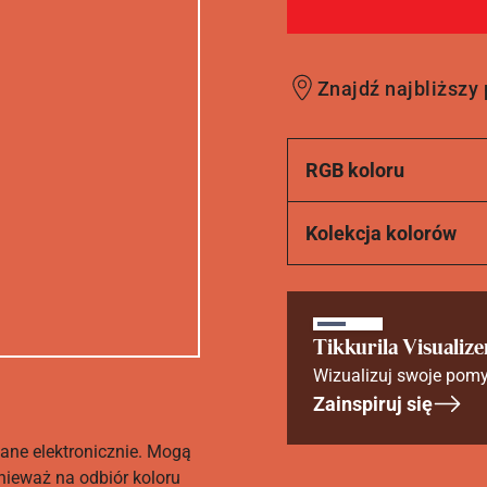
Znajdź najbliższy
RGB koloru
Kolekcja kolorów
Tikkurila Visualize
Wizualizuj swoje pomy
Zainspiruj się
ane elektronicznie. Mogą
nieważ na odbiór koloru