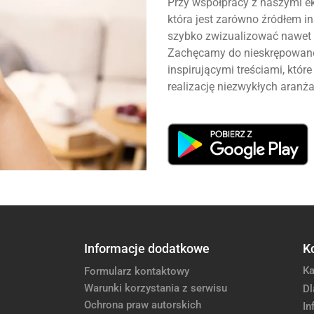
Przy współpracy z naszymi ek
która jest zarówno źródłem ins
szybko zwizualizować nawet 
Zachęcamy do nieskrępowanej
inspirującymi treściami, któ
realizację niezwykłych aranża
Informacje dodatkowe
K
Ka
Formularz kontaktowy
Warunki korzystania z serwisu
Dl
Ochrona praw autorskich
In