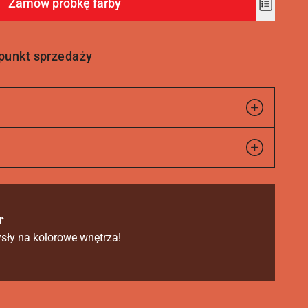
Zamów próbkę farby
Add
to
wishlist
 punkt sprzedaży
r
sły na kolorowe wnętrza!