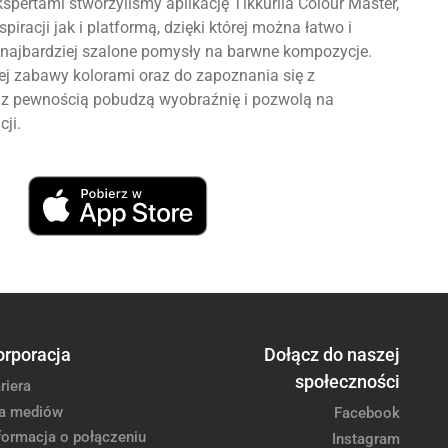
spertami stworzyliśmy aplikację Tikkurila Colour Master,
piracji jak i platformą, dzięki której można łatwo i
najbardziej szalone pomysły na barwne kompozycje.
 zabawy kolorami oraz do zapoznania się z
re z pewnością pobudzą wyobraźnię i pozwolą na
cji.
orporacja
Dołącz do naszej
społeczności
riera
a mediów
Facebook
formacja o połączeniu
Instagram