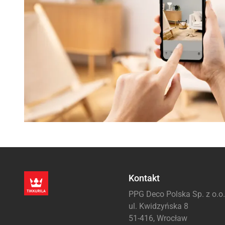
Kontakt
PPG Deco Polska Sp. z o.o.
ul. Kwidzyńska 8
51-416, Wrocław