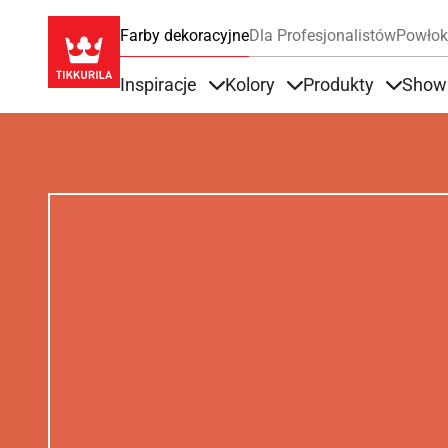
Farby dekoracyjne
Dla Profesjonalistów
Powłok
Inspiracje
Kolory
Produkty
Show
Items under Inspiracje
Items under Kolory
Items u