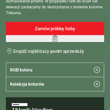
wymalowanie próbne. W przypadku farb do ścian lub
elewacji zachęcamy do skorzystania z testerów kolorów
Tikkurila.
Zamów próbkę farby
Add
to
Znajdź najbliższy punkt sprzedaży
wishlist
RGB koloru
Kolekcja kolorów
Tikkurila Visualizer