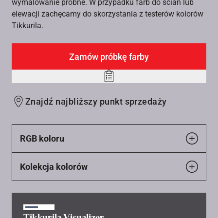
wymalowanie próbne. W przypadku farb do ścian lub
elewacji zachęcamy do skorzystania z testerów kolorów
Tikkurila.
Zamów próbkę farby
Add
to
Znajdź najbliższy punkt sprzedaży
wishlist
RGB koloru
Kolekcja kolorów
Tikkurila Visualizer