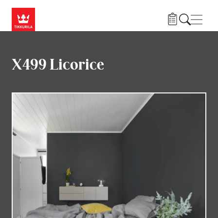
Przejdź do treści
Nawi
X499 Licorice