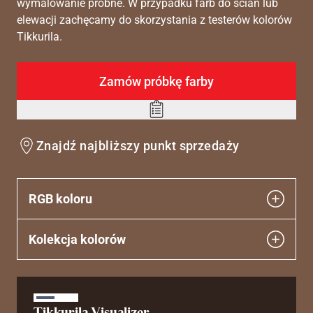
wymalowanie próbne. W przypadku farb do ścian lub
elewacji zachęcamy do skorzystania z testerów kolorów
Tikkurila.
Zamów próbkę farby
Add
to
Znajdź najbliższy punkt sprzedaży
wishlist
RGB koloru
Kolekcja kolorów
Tikkurila Visualizer