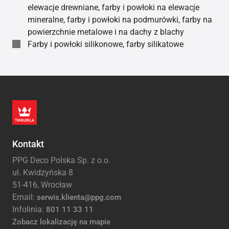
elewacje drewniane, farby i powłoki na elewacje
mineralne, farby i powłoki na podmurówki, farby na
powierzchnie metalowe i na dachy z blachy
Farby i powłoki silikonowe, farby silikatowe
Kontakt
PPG Deco Polska Sp. z o.o.
ul. Kwidzyńska 8
51-416, Wrocław
Email:
serwis.klienta@ppg.com
Infolinia:
801 11 33 11
Zobacz lokalizację na mapie