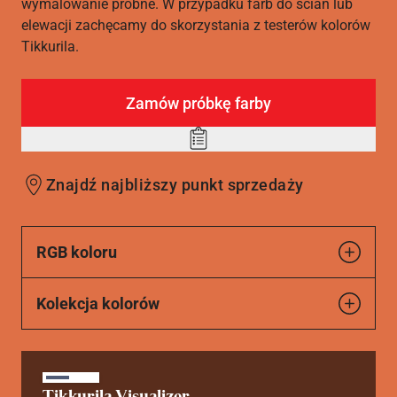
wymalowanie próbne. W przypadku farb do ścian lub
elewacji zachęcamy do skorzystania z testerów kolorów
Tikkurila.
Zamów próbkę farby
Add
to
Znajdź najbliższy punkt sprzedaży
wishlist
RGB koloru
Kolekcja kolorów
Tikkurila Visualizer