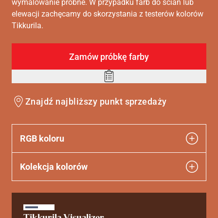
wymalowanie próbne. W przypadku farb do ścian lub
elewacji zachęcamy do skorzystania z testerów kolorów
Tikkurila.
Zamów próbkę farby
Add
to
Znajdź najbliższy punkt sprzedaży
wishlist
RGB koloru
Kolekcja kolorów
Tikkurila Visualizer