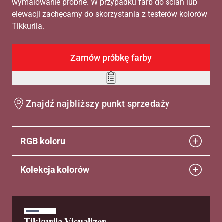
wymalowanie próbne. W przypadku farb do ścian lub
elewacji zachęcamy do skorzystania z testerów kolorów
Tikkurila.
Zamów próbkę farby
Add
to
Znajdź najbliższy punkt sprzedaży
wishlist
RGB koloru
Kolekcja kolorów
Tikkurila Visualizer