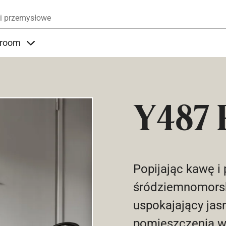
Przejdź do treści
i przemysłowe
room
nder Produkty
Items under Showroom
Y487 
Popijając kawę i
śródziemnomorsk
uspokajający jas
pomieszczenia 