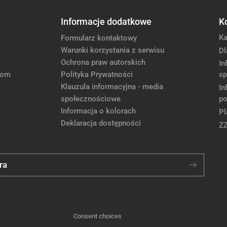
Informacje dodatkowe
K
Ka
Formularz kontaktowy
Warunki korzystania z serwisu
Dl
Ochrona praw autorskich
In
com
Polityka Prywatności
sp
Klauzula informacyjna - media
In
społecznościowe
po
Informacja o kolorach
Pl
Deklaracja dostępności
Z
ra
Consent choices