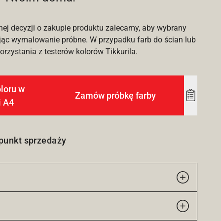
nej decyzji o zakupie produktu zalecamy, aby wybrany
ąc wymalowanie próbne. W przypadku farb do ścian lub
rzystania z testerów kolorów Tikkurila.
loru w
Zamów próbkę farby
Add
i A4
to
wishlist
 punkt sprzedaży