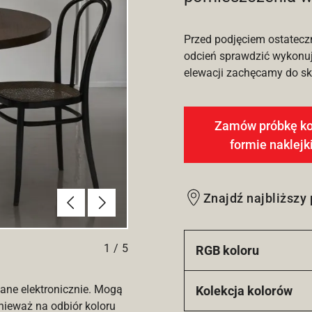
Przed podjęciem ostatecz
odcień sprawdzić wykonuj
elewacji zachęcamy do sko
Zamów próbkę ko
formie naklejk
Poprzednie
Dalej
Znajdź najbliższy
1
/
5
RGB koloru
ane elektronicznie. Mogą
Kolekcja kolorów
nieważ na odbiór koloru