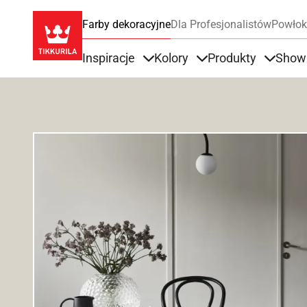
Farby dekoracyjne
Dla Profesjonalistów
Powłok
Inspiracje
Kolory
Produkty
Show
Items under Inspiracje
Items under Kolory
Items u