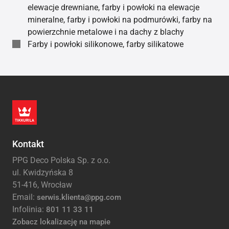
elewacje drewniane, farby i powłoki na elewacje
mineralne, farby i powłoki na podmurówki, farby na
powierzchnie metalowe i na dachy z blachy
Farby i powłoki silikonowe, farby silikatowe
Kontakt
PPG Deco Polska Sp. z o.o.
ul. Kwidzyńska 8
51-416, Wrocław
Email:
serwis.klienta@ppg.com
Infolinia:
801 11 33 11
Zobacz lokalizację na mapie