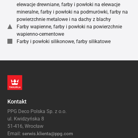
elewacje drewniane, farby i powłoki na elewacje
mineralne, farby i powłoki na podmurówki, farby na
powierzchnie metalowe i na dachy z blachy
Farby wapienne, farby i powłoki na powierzchnie
wapienno-cementowe
Farby i powłoki silikonowe, farby silikatowe
Kontakt
PPG Deco Polska Sp. z o.o.
ul. Kwidzyńska 8
51-416, Wrocław
Email:
serwis.klienta@ppg.com