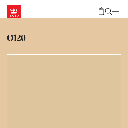
Przejdź do treści
Nawi
Q120