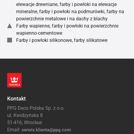
elewacje drewniane, farby i powłoki na elewacje
mineralne, farby i powłoki na podmurówki, farby na
powierzchnie metalowe i na dachy z blachy
Farby wapienne, farby i powłoki na powierzchnie
wapienno-cementowe
Farby i powłoki silikonowe, farby silikatowe
Kontakt
PPG Deco Polska Sp. z o.o.
ul. Kwidzyńska 8
51-416, Wrocław
Email:
serwis.klienta@ppg.com