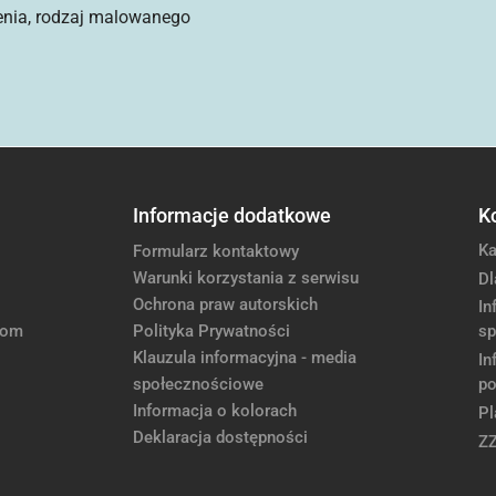
enia, rodzaj malowanego
Informacje dodatkowe
K
Ka
Formularz kontaktowy
Warunki korzystania z serwisu
Dl
Ochrona praw autorskich
In
com
Polityka Prywatności
sp
Klauzula informacyjna - media
In
społecznościowe
po
Informacja o kolorach
Pl
Deklaracja dostępności
Z