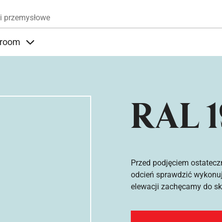
Przejdź do treści
i przemysłowe
room
nder Produkty
Items under Showroom
RAL 1
Przed podjęciem ostatecz
odcień sprawdzić wykonuj
elewacji zachęcamy do sko