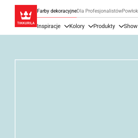
Farby dekoracyjne
Dla Profesjonalistów
Powłok
Inspiracje
Kolory
Produkty
Show
Items under Inspiracje
Items under Kolory
Items u