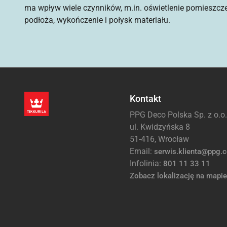
ma wpływ wiele czynników, m.in. oświetlenie pomieszcz
podłoża, wykończenie i połysk materiału.
Kontakt
PPG Deco Polska Sp. z o.o.
ul. Kwidzyńska 8
51-416, Wrocław
Email:
serwis.klienta@ppg.
Infolinia:
801 11 33 11
Zobacz lokalizację na mapie