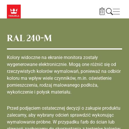
Przejdź do treści
Nawi
RAL 240-M
Kolory widoczne na ekranie monitora zostały
wygenerowane elektronicznie. Mogą one różnić się od
rzeczywistych kolorów wymalowań, ponieważ na odbiór
koloru ma wpływ wiele czynników, m.in. oświetlenie
pomieszczenia, rodzaj malowanego podłoża,
wykończenie i połysk materiału.
Przed podjęciem ostatecznej decyzji o zakupie produktu
zalecamy, aby wybrany odcień sprawdzić wykonując
wymalowanie próbne. W przypadku farb do ścian lub
elewacji zachęcamy do skorzystania z testerów kolorów