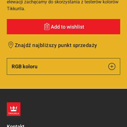
elewacji zachęcamy do skorzystania z testerów kolorów
Tikkurila.
Add to wishlist
Znajdź najbliższy punkt sprzedaży
RGB koloru
Kontakt