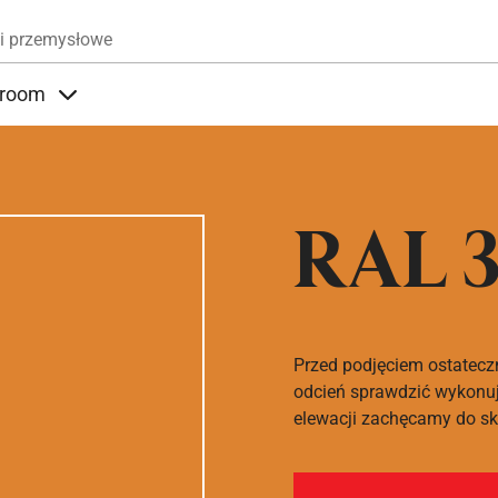
Przejdź do treści
i przemysłowe
room
nder Produkty
Items under Showroom
RAL 3
Przed podjęciem ostatecz
odcień sprawdzić wykonuj
elewacji zachęcamy do sko