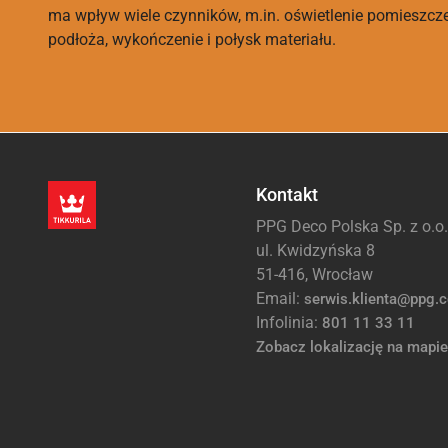
ma wpływ wiele czynników, m.in. oświetlenie pomieszcz
podłoża, wykończenie i połysk materiału.
Kontakt
PPG Deco Polska Sp. z o.o.
ul. Kwidzyńska 8
51-416, Wrocław
Email:
serwis.klienta@ppg.
Infolinia:
801 11 33 11
Zobacz lokalizację na mapie