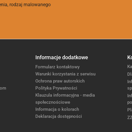
enia, rodzaj malowanego
Informacje dodatkowe
K
Ka
Formularz kontaktowy
Warunki korzystania z serwisu
Dl
Ochrona praw autorskich
In
com
Polityka Prywatności
sp
Klauzula informacyjna - media
In
społecznościowe
po
Informacja o kolorach
Pl
Deklaracja dostępności
Z