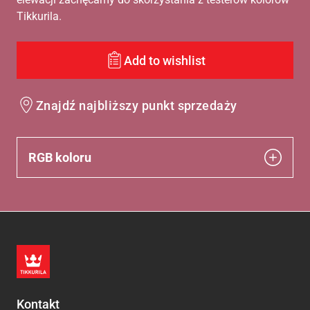
Tikkurila.
Add to wishlist
Znajdź najbliższy punkt sprzedaży
RGB koloru
Kontakt