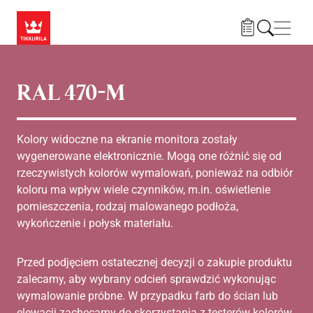
Przejdź do treści
Nawi
RAL 470-M
Kolory widoczne na ekranie monitora zostały
wygenerowane elektronicznie. Mogą one różnić się od
rzeczywistych kolorów wymalowań, ponieważ na odbiór
koloru ma wpływ wiele czynników, m.in. oświetlenie
pomieszczenia, rodzaj malowanego podłoża,
wykończenie i połysk materiału.
Przed podjęciem ostatecznej decyzji o zakupie produktu
zalecamy, aby wybrany odcień sprawdzić wykonując
wymalowanie próbne. W przypadku farb do ścian lub
elewacji zachęcamy do skorzystania z testerów kolorów