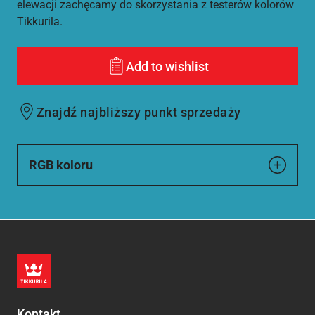
elewacji zachęcamy do skorzystania z testerów kolorów
Tikkurila.
Add to wishlist
Znajdź najbliższy punkt sprzedaży
RGB koloru
Kontakt