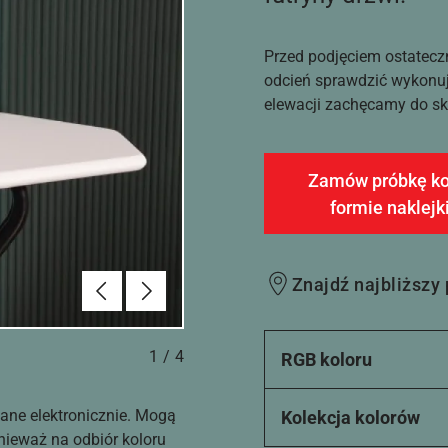
Przed podjęciem ostatecz
odcień sprawdzić wykonuj
elewacji zachęcamy do sko
Zamów próbkę ko
formie naklejk
Poprzednie
Dalej
Znajdź najbliższy
1
/
4
RGB koloru
ane elektronicznie. Mogą
Kolekcja kolorów
nieważ na odbiór koloru