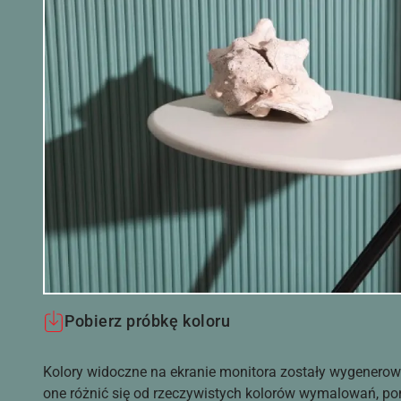
Pobierz próbkę koloru
Kolory widoczne na ekranie monitora zostały wygenerow
one różnić się od rzeczywistych kolorów wymalowań, po