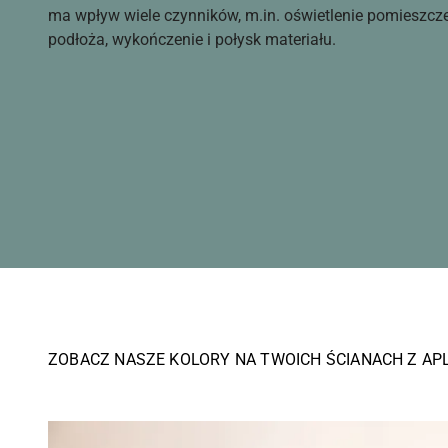
ma wpływ wiele czynników, m.in. oświetlenie pomieszcz
podłoża, wykończenie i połysk materiału.
ZOBACZ NASZE KOLORY NA TWOICH ŚCIANACH Z AP