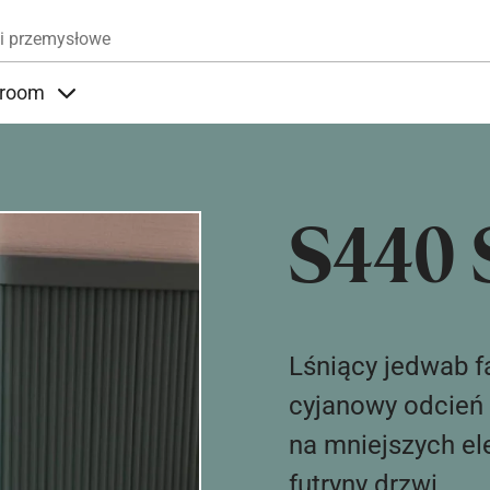
Przejdź do treści
i przemysłowe
room
nder Produkty
Items under Showroom
S440 
Lśniący jedwab f
cyjanowy odcień s
na mniejszych el
futryny drzwi.