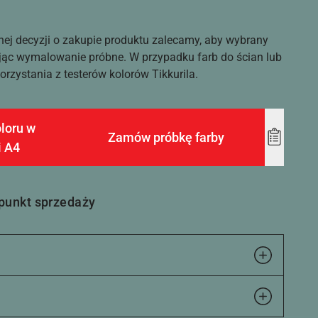
nej decyzji o zakupie produktu zalecamy, aby wybrany
ąc wymalowanie próbne. W przypadku farb do ścian lub
rzystania z testerów kolorów Tikkurila.
loru w
Zamów próbkę farby
Add
i A4
to
wishlist
 punkt sprzedaży