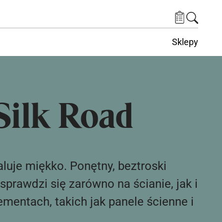
Sklepy
Silk Road
aluje miękko. Ponętny, beztroski
prawdzi się zarówno na ścianie, jak i
ementach, takich jak panele ścienne i