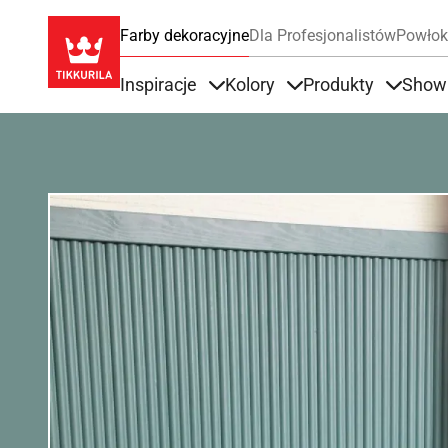
Farby dekoracyjne
Dla Profesjonalistów
Powłok
Inspiracje
Kolory
Produkty
Show
Items under Inspiracje
Items under Kolory
Items u