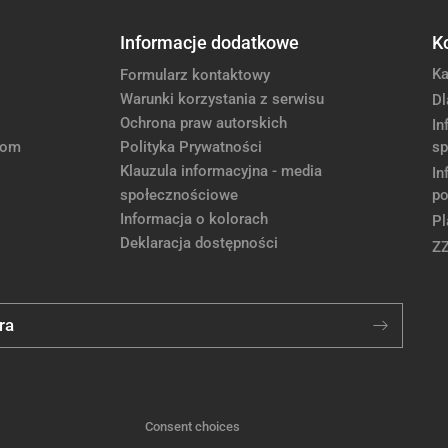
Informacje dodatkowe
K
Ka
Formularz kontaktowy
Warunki korzystania z serwisu
Dl
Ochrona praw autorskich
In
com
Polityka Prywatności
sp
Klauzula informacyjna - media
In
społecznościowe
po
Informacja o kolorach
Pl
Deklaracja dostępności
Z
ra
Consent choices