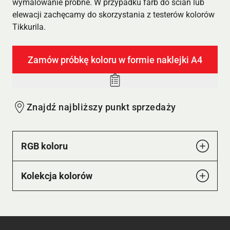
wymalowanie próbne. W przypadku farb do ścian lub
elewacji zachęcamy do skorzystania z testerów kolorów
Tikkurila.
Zamów próbkę koloru w formie naklejki A4
Add
to
Znajdź najbliższy punkt sprzedaży
wishlist
RGB koloru
Kolekcja kolorów