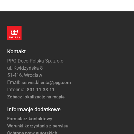
Kontakt
PPG Deco Polska Sp. z o.o.
ul. Kwidzyńska 8
51-416, Wrocław
Email:
serwis.klienta@ppg.com
Infolinia:
801 11 33 11
Zobacz lokalizację na mapie
Informacje dodatkowe
Formularz kontaktowy
Warunki korzystania z serwisu
Ochrona praw autorskich