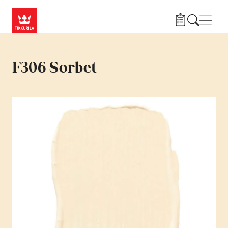
Przejdź do treści
Nawi
F306 Sorbet