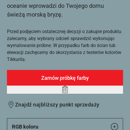
oceanie wprowadzi do Twojego domu
świeżą morską bryzę.
Przed podjęciem ostatecznej decyzji o zakupie produktu
zalecamy, aby wybrany odcień sprawdzić wykonując
wymalowanie próbne. W przypadku farb do ścian lub
elewacji zachęcamy do skorzystania z testerów kolorów
Tikkurila.
Zamów próbkę farby
Add
to
Znajdź najbliższy punkt sprzedaży
wishlist
RGB koloru