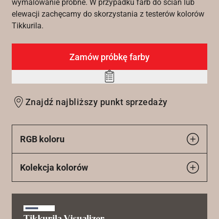
wymalowanie próbne. W przypadku farb do ścian lub
elewacji zachęcamy do skorzystania z testerów kolorów
Tikkurila.
Zamów próbkę farby
Add
to
Znajdź najbliższy punkt sprzedaży
wishlist
RGB koloru
Kolekcja kolorów
Tikkurila Visualizer