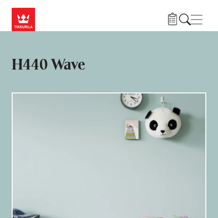
Przejdź do treści
Nawi
H440 Wave