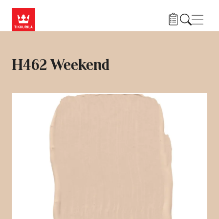
Przejdź do treści
Nawi
H462 Weekend