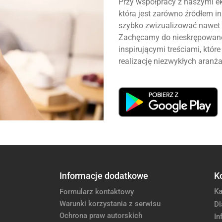
Przy współpracy z naszymi ek
która jest zarówno źródłem ins
szybko zwizualizować nawet 
Zachęcamy do nieskrępowanej
inspirującymi treściami, któ
realizację niezwykłych aranża
Informacje dodatkowe
K
Ka
Formularz kontaktowy
Warunki korzystania z serwisu
Dl
Ochrona praw autorskich
In