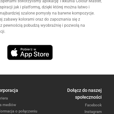
spertami stworzyliśmy aplikację Tikkurila Colour Master,
piracji jak i platformą, dzięki której można łatwo i
najbardziej szalone pomysły na barwne kompozycje.
 zabawy kolorami oraz do zapoznania się z
re z pewnością pobudzą wyobraźnię i pozwolą na
cji.
orporacja
Dołącz do naszej
społeczności
riera
a mediów
Facebook
formacja o połączeniu
Instagram