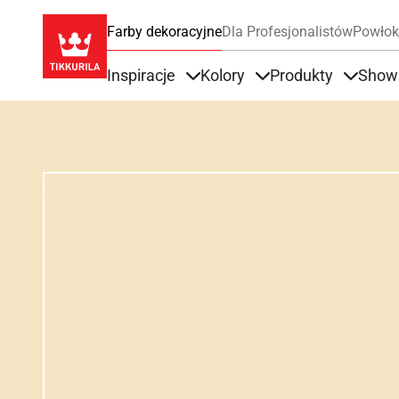
Farby dekoracyjne
Dla Profesjonalistów
Powłok
Inspiracje
Kolory
Produkty
Show
Items under Inspiracje
Items under Kolory
Items u