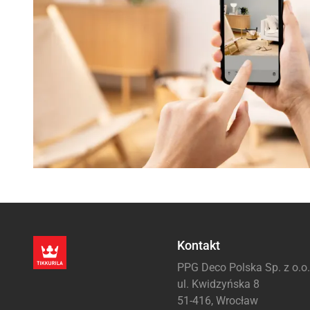
Kontakt
PPG Deco Polska Sp. z o.o.
ul. Kwidzyńska 8
51-416, Wrocław