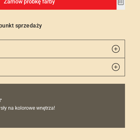
Zamów próbkę farby
Add
to
wishlist
 punkt sprzedaży
r
sły na kolorowe wnętrza!