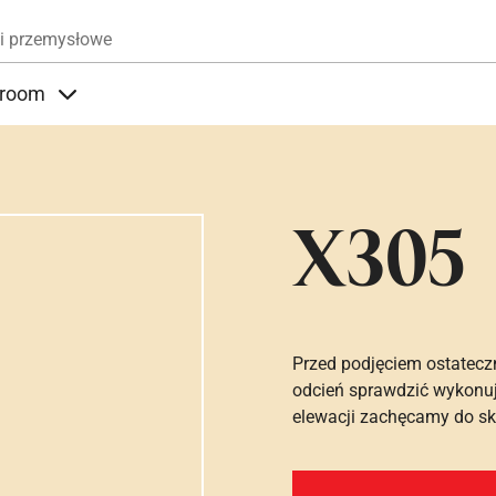
Przejdź do treści
i przemysłowe
room
nder Produkty
Items under Showroom
X305
Przed podjęciem ostatecz
odcień sprawdzić wykonuj
elewacji zachęcamy do sko