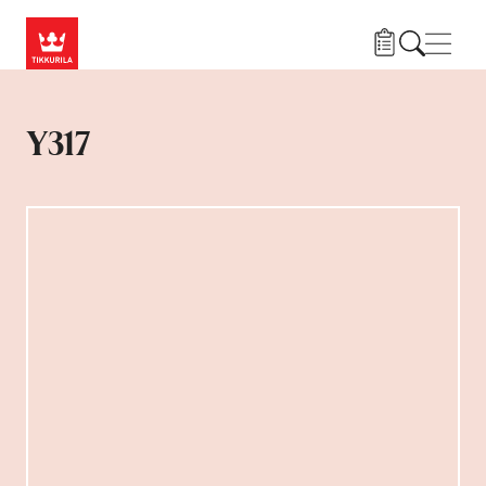
Przejdź do treści
Nawi
Y317