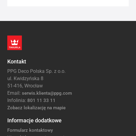
Kontakt
PPG Deco Polska Sp. z o.o.
ul. Kwidzyńska 8
51-416, Wrocław
Email:
serwis.klienta@ppg.com
Infolinia:
801 11 33 11
Zobacz lokalizację na mapie
Informacje dodatkowe
Formularz kontaktowy