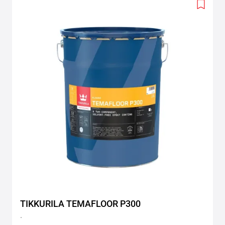
Add
to
wishlis
TIKKURILA TEMAFLOOR P300
.