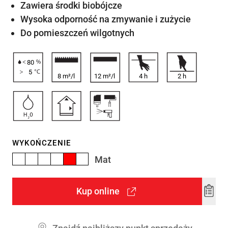
Zawiera środki biobójcze
Wysoka odporność na zmywanie i zużycie
Do pomieszczeń wilgotnych
80
5
8 m²/l
12 m²/l
4
h
2
h
WYKOŃCZENIE
Mat
Kup online
Add
to
wishl