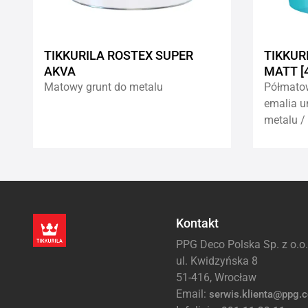
TIKKURILA ROSTEX SUPER
TIKKUR
AKVA
MATT [
Matowy grunt do metalu
Półmato
emalia u
metalu /
Kontakt
PPG Deco Polska Sp. z o.o.
ul. Kwidzyńska 8
51-416, Wrocław
Email:
serwis.klienta@ppg.