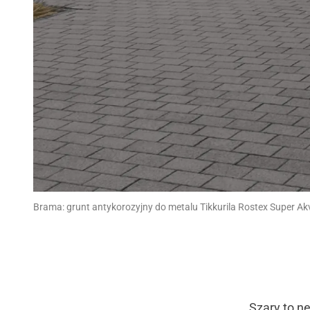
Brama: grunt antykorozyjny do metalu Tikkurila Rostex Super Akva
Szary to ne