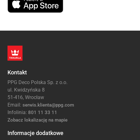
Kontakt
PPG Deco Polska Sp. z o.o.
ul. Kwidzyńska 8
51-416, Wrocław
Email:
serwis.klienta@ppg.com
Infolinia:
801 11 33 11
Zobacz lokalizację na mapie
Informacje dodatkowe