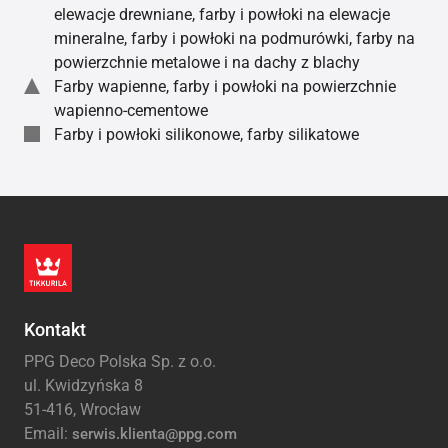
elewacje drewniane, farby i powłoki na elewacje
mineralne, farby i powłoki na podmurówki, farby na
powierzchnie metalowe i na dachy z blachy
Farby wapienne, farby i powłoki na powierzchnie
wapienno-cementowe
Farby i powłoki silikonowe, farby silikatowe
Kontakt
PPG Deco Polska Sp. z o.o.
ul. Kwidzyńska 8
51-416, Wrocław
Email:
serwis.klienta@ppg.com