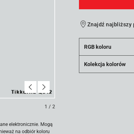
Znajdź najbliższy
RGB koloru
Kolekcja kolorów
Poprzednie
Dalej
1
/
2
ane elektronicznie. Mogą
nieważ na odbiór koloru