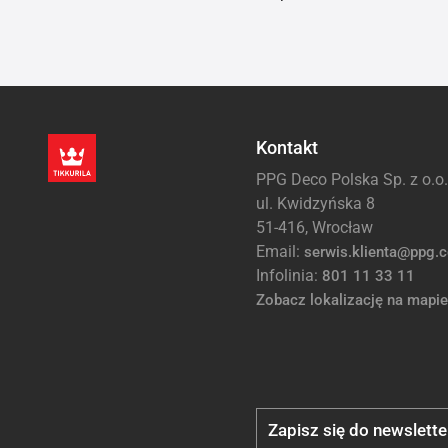
Kontakt
PPG Deco Polska Sp. z o.o.
ul. Kwidzyńska 8
51-416, Wrocław
Email:
serwis.klienta@ppg.
Infolinia:
801 11 33 11
Zobacz lokalizację na mapie
Zapisz się do newslette