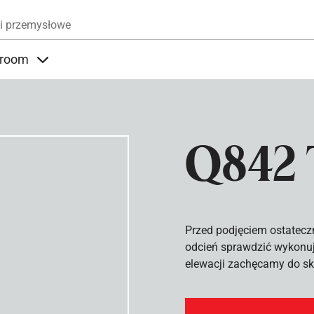
Przejdź do treści
i przemysłowe
room
nder Produkty
Items under Showroom
Q842 
Przed podjęciem ostatecz
odcień sprawdzić wykonuj
elewacji zachęcamy do sko