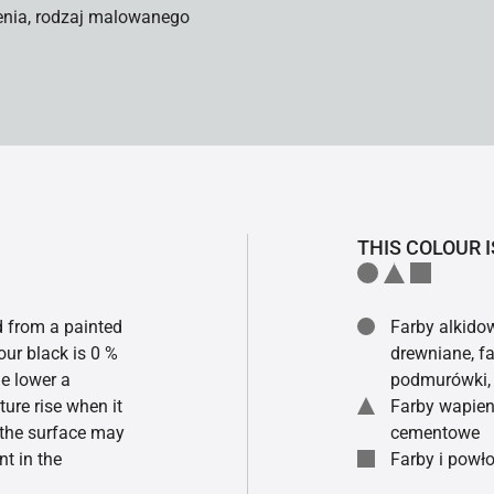
enia, rodzaj malowanego
THIS COLOUR I
ed from a painted
Farby alkidow
our black is 0 %
drewniane, fa
he lower a
podmurówki, 
ture rise when it
Farby wapien
f the surface may
cementowe
t in the
Farby i powło