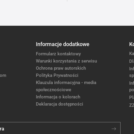
Informacje dodatkowe
K
Ka
Formularz kontaktowy
Warunki korzystania z serwisu
Dl
Ochrona praw autorskich
In
com
Polityka Prywatności
sp
Klauzula informacyjna - media
In
społecznościowe
po
Informacja o kolorach
Pl
Deklaracja dostępności
Z
ra