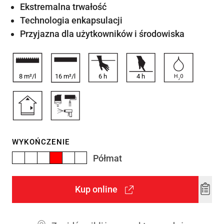
Ekstremalna trwałość
Technologia enkapsulacji
Przyjazna dla użytkowników i środowiska
8 m²/l
16 m²/l
6
h
4
h
WYKOŃCZENIE
Półmat
Kup online
Add
to
wishl