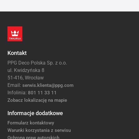
Kontakt
PPG Deco Polska Sp. z o.o.
ul. Kwidzyńska 8
51-416, Wrocław
Email:
serwis.klienta@ppg.com
Infolinia:
801 11 33 11
Zobacz lokalizację na mapie
Informacje dodatkowe
Formularz kontaktowy
Warunki korzystania z serwisu
Ochrona praw autorskich