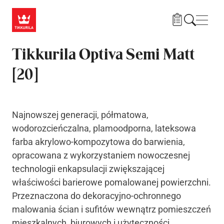
Przejdź do treści
Nawi
Tikkurila Optiva Semi Matt
[20]
Najnowszej generacji, półmatowa,
wodorozcieńczalna, plamoodporna, lateksowa
farba akrylowo-kompozytowa do barwienia,
opracowana z wykorzystaniem nowoczesnej
technologii enkapsulacji zwiększającej
właściwości barierowe pomalowanej powierzchni.
Przeznaczona do dekoracyjno-ochronnego
malowania ścian i sufitów wewnątrz pomieszczeń
mieszkalnych, biurowych i użyteczności