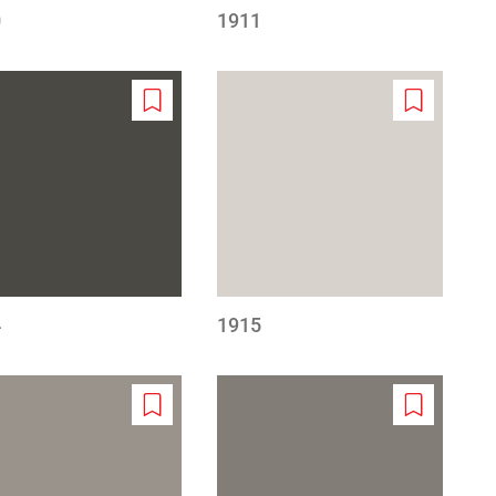
0
1911
Add
Add
to
to
wishlist
wishlist
4
1915
Add
Add
to
to
wishlist
wishlist