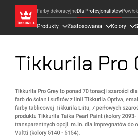
Farby dekoracyjne
Dla Profesjonalistów
Powłok
Produkty
Zastosowania
Kolory
S
Items under Produkty
Items under 
It
Tikkurila Pro
Tikkurila Pro Grey to ponad 70 tonacji szarości dl
farb do ścian i sufitów z linii Tikkurila Optiva, ema
farby tablicowej Tikkurila Liitu, 7 perłowych sza
produktu Tikkurila Taika Pearl Paint (kolory 2093-
transparentnych opcji, m.in. dla impregnatów do oc
Valtti (kolory 5140 - 5154).