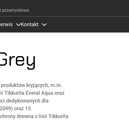
Przejdź do treści
i przemysłowe
erwis
Kontakt
Zastosowania
ems under Kolory
Items under Serwis
Items under Kontakt
 Grey
a produktów kryjących, m.in.
lii Tikkurila Everal Aqua oraz
rości dedykowanych dla
 2099) oraz 15
hrony drewna z linii Tikkurila