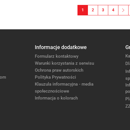
1
2
3
4
››
Nas
Informacje dodatkowe
G
Ka
Formularz kontaktowy
Warunki korzystania z serwisu
Dl
Ochrona praw autorskich
In
com
Polityka Prywatności
sp
Klauzula informacyjna - media
In
społecznościowe
po
Informacja o kolorach
Pl
Z