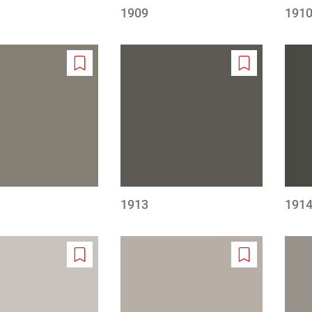
1909
191
Add
Add
to
to
wishlist
wishlist
1913
191
Add
Add
to
to
wishlist
wishlist