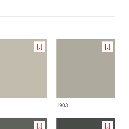
Add
Add
to
to
wishlist
wishlist
2
1903