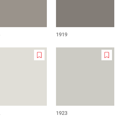
8
1919
Add
Add
to
to
wishlist
wishlist
2
1923