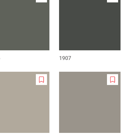
Add
Add
to
to
wishlist
wishlist
6
1907
Add
Add
to
to
wishlist
wishlist