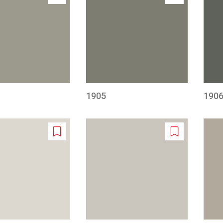
Add
Add
to
to
wishlist
wishlist
1905
190
Add
Add
to
to
wishlist
wishlist