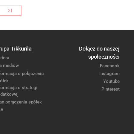
Ostatnia »
tępna strona
Ostatnia strona
rupa Tikkurila
Dołącz do naszej
społeczności
riera
a mediów
Facebook
formacja o połączeniu
Instagram
ółek
Youtube
formacja o strategii
Pinterest
datkowej
an połączenia spółek
ZR