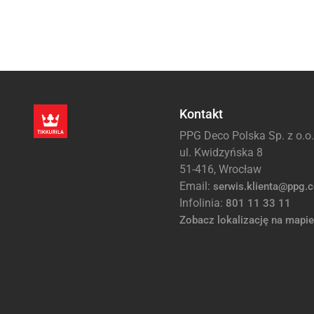
Kontakt
PPG Deco Polska Sp. z o.o.
ul. Kwidzyńska 8
51-416, Wrocław
Email:
serwis.klienta@ppg.
Infolinia:
801 11 33 11
Zobacz lokalizację na mapie