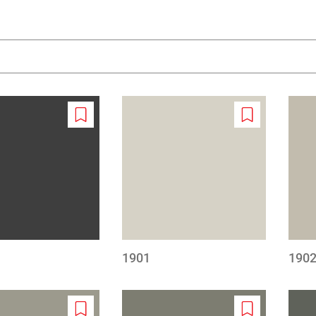
Add
Add
to
to
wishlist
wishlist
1901
190