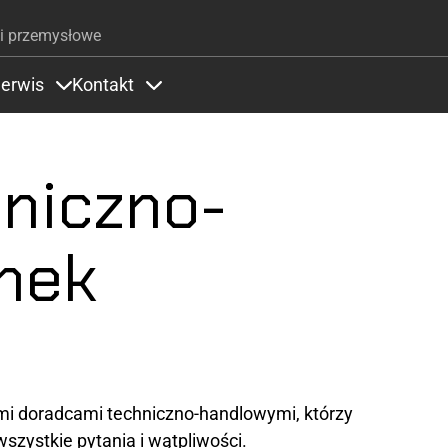
Przejdź do treści
i przemysłowe
erwis
Kontakt
Zastosowania
ems under Kolory
Items under Serwis
Items under Kontakt
niczno-
ynek
y
i doradcami techniczno-handlowymi, którzy
zystkie pytania i wątpliwości.