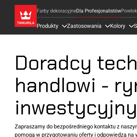
Farby dekoracyjne
Dla Profesjonalistów
Powłok
Produkty
Zastosowania
Kolory
S
Items under Produkty
Items under 
It
Doradcy tech
handlowi - r
inwestycyjn
Zapraszamy do bezpośredniego kontaktu z naszym
pomogą w przygotowaniu oferty i odpowiedzą na ws