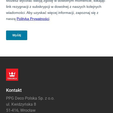
Kontakt
PPG Deco Polska Sp. z o.o.
ul. Kwidzyńska 8
51-416, Wrocław