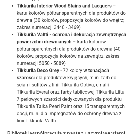
Tikkurila Interior Wood Stains and Lacquers
–
karta kolorów półtransparentnych dla produktów do
drewna (30 kolorów, propozycja kolorów do wnętrz;
zakres numeracji 3440 - 3469)
Tikkurila Valtti - ochrona i dekoracja zewnętrznych
powierzchni drewnianych
– karta kolorów
półtransparentnych dla produktów do drewna (40
kolorów, propozycja kolorów na zewnątrz; zakres
numeracji 5050 - 5089)
Tikkurila Deco Grey
- 72 kolory
w tonacjach
szarości
dla produktów kryjących, m.in. farb do
ścian i sufitów z linii Tikkurila Optiva, emalii
Tikkurila Everal oraz farby tablicowej Tikkurila Liitu,
7 perłowych szarości dedykowanych dla produktu
Tikkurila Taika Pearl Paint oraz 15 transparentnych
opcji, m.in. dla impregnatów do ochrony drewna z
linii Tikkurila Valtti .
Biblioteki współpracują z następującymi wersjami