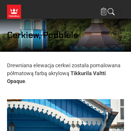
Przejdź do treści
Nawi
Cerkiew, Podbiele
Drewniana elewacja cerkwi została pomalowana
półmatową farbą akrylową
Tikkurila Valtti
Opaque
.