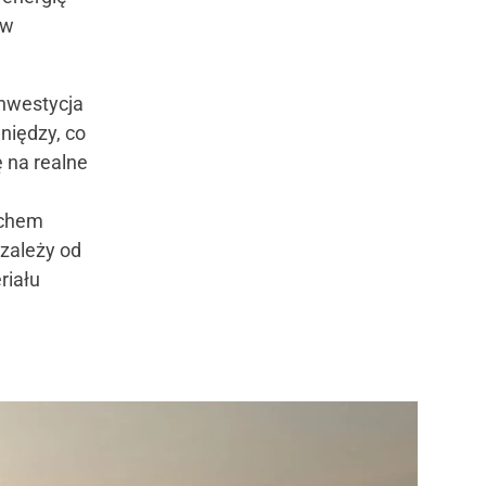
 w
Inwestycja
eniędzy, co
 na realne
achem
 zależy od
riału