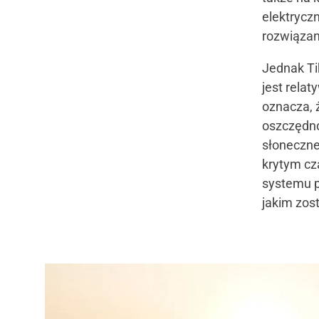
elektrycz
rozwiązan
Jednak Ti
jest relat
oznacza, 
oszczędno
słoneczn
krytym cz
systemu p
jakim zost