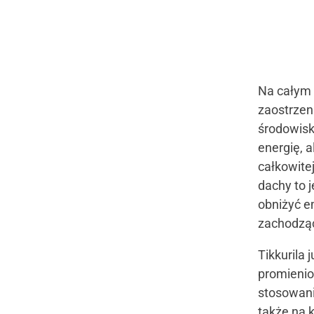
Na całym 
zaostrzen
środowisk
energię, 
całkowite
dachy to 
obniżyć e
zachodząc
Tikkurila 
promienio
stosowania
także na 