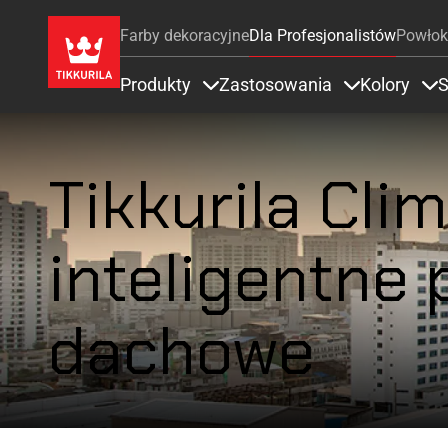
Farby dekoracyjne
Dla Profesjonalistów
Powłok
Produkty
Zastosowania
Kolory
S
Items under Produkty
Items under 
It
Tikkurila Cli
inteligentne 
dachowe