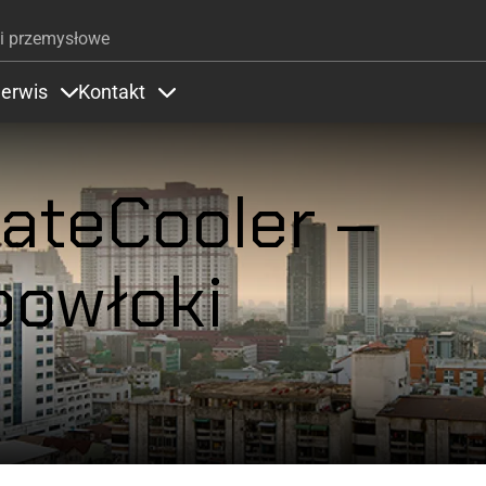
Przejdź do treści
i przemysłowe
erwis
Kontakt
Zastosowania
ems under Kolory
Items under Serwis
Items under Kontakt
mateCooler –
powłoki