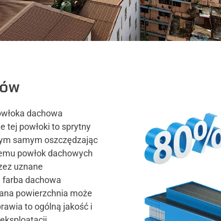
tów
powłoka dachowa
 tej powłoki to sprytny
, tym samym oszczędzając
ystemu powłok dachowych
rzez uznane
a farba dachowa
owana powierzchnia może
awia to ogólną jakość i
eksploatacji.