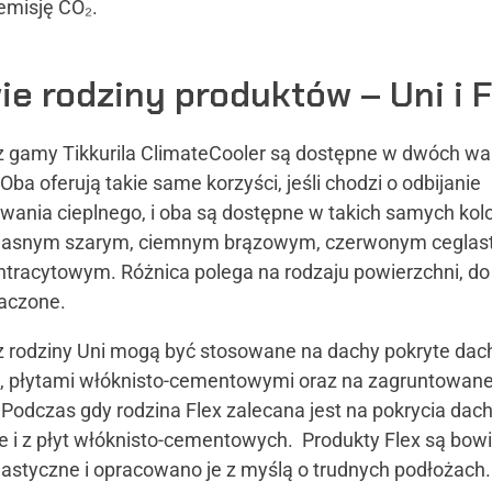
emisję CO₂.
ie rodziny produktów – Uni i F
z gamy Tikkurila ClimateCooler są dostępne w dwóch wa
. Oba oferują takie same korzyści, jeśli chodzi o odbijanie
wania cieplnego, i oba są dostępne w takich samych kol
 jasnym szarym, ciemnym brązowym, czerwonym ceglas
antracytowym. Różnica polega na rodzaju powierzchni, do
naczone.
z rodziny Uni mogą być stosowane na dachy pokryte da
 płytami włóknisto-cementowymi oraz na zagruntowan
 Podczas gdy rodzina Flex zalecana jest na pokrycia da
e i z płyt włóknisto-cementowych. Produkty Flex są bo
elastyczne i opracowano je z myślą o trudnych podłożach.