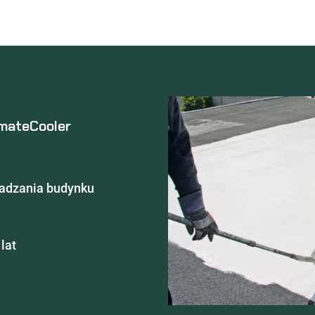
imateCooler
ładzania budynku
lat