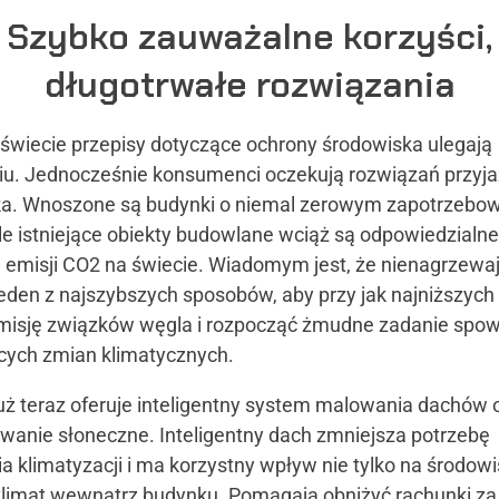
Szybko zauważalne korzyści,
długotrwałe rozwiązania
świecie przepisy dotyczące ochrony środowiska ulegają
iu. Jednocześnie konsumenci oczekują rozwiązań przyja
a. Wnoszone są budynki o niemal zerowym zapotrzebow
ale istniejące obiekty budowlane wciąż są odpowiedzialn
j emisji CO2 na świecie. Wiadomym jest, że nienagrzewaj
jeden z najszybszych sposobów, aby przy jak najniższych
misję związków węgla i rozpocząć żmudne zadanie spow
ych zmian klimatycznych.
już teraz oferuje inteligentny system malowania dachów 
wanie słoneczne. Inteligentny dach zmniejsza potrzebę
 klimatyzacji i ma korzystny wpływ nie tylko na środowi
klimat wewnątrz budynku. Pomagają obniżyć rachunki za