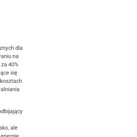
znych dla
aniu na
e za 40%
ące się
 kosztach
alniania
odbijający
sko, ale
 energię