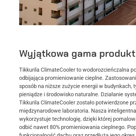
Wyjątkowa gama produk
Tikkurila ClimateCooler to wodorozcieńczalna 
odbijająca promieniowanie cieplne. Zastosowanie
sposób na niższe zużycie energii w budynkach
pieniądze i środowisko naturalne. Działanie s
Tikkurila ClimateCooler zostało potwierdzone p
międzynarodowe laboratoria. Nasza inteligentn
wykorzystuje technologię, dzięki której pomal
odbić nawet 80% promieniowania cieplnego. Popr
funkcjonalność dachu oraz przedłuża jego okres 