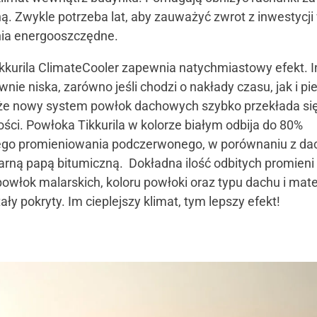
ną. Zwykle potrzeba lat, aby zauważyć zwrot z inwestycji
ia energooszczędne.
kkurila ClimateCooler zapewnia natychmiastowy efekt. 
ywnie niska, zarówno jeśli chodzi o nakłady czasu, jak i pi
że nowy system powłok dachowych szybko przekłada się
ści. Powłoka Tikkurila w kolorze białym odbija do 80%
ego promieniowania podczerwonego, w porównaniu z d
arną papą bitumiczną. Dokładna ilość odbitych promieni
owłok malarskich, koloru powłoki oraz typu dachu i mate
ały pokryty. Im cieplejszy klimat, tym lepszy efekt!