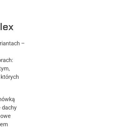
lex
riantach –
orach:
tym,
 których
chówką
e dachy
chowe
wiem