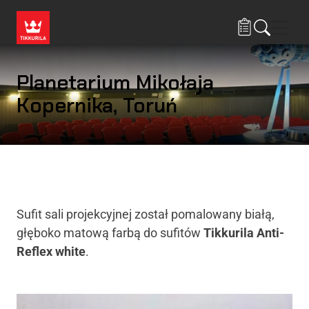
Przejdź do treści
Nawi
Planetarium Mikołaja
Kopernika, Toruń
Sufit sali projekcyjnej został pomalowany białą,
głęboko matową farbą do sufitów
Tikkurila Anti-
Reflex white
.