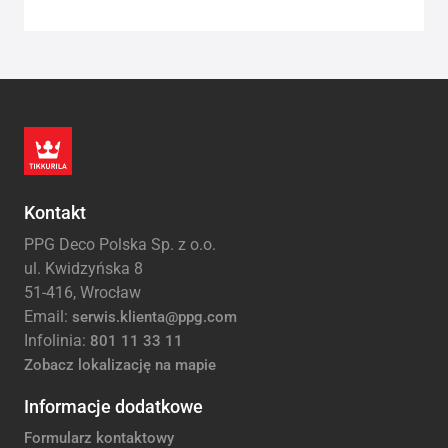
Kontakt
PPG Deco Polska Sp. z o.o.
ul. Kwidzyńska 8
51-416, Wrocław
Email:
serwis.klienta@ppg.com
Infolinia:
801 11 33 11
Zobacz lokalizację na mapie
Informacje dodatkowe
Formularz kontaktowy