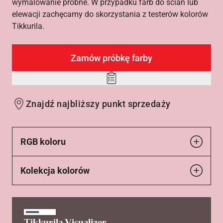
wymalowanie próbne. W przypadku farb do ścian lub
elewacji zachęcamy do skorzystania z testerów kolorów
Tikkurila.
Zamów próbkę farby
Add
to
Znajdź najbliższy punkt sprzedaży
wishlist
RGB koloru
Kolekcja kolorów
Tikkurila Visualizer