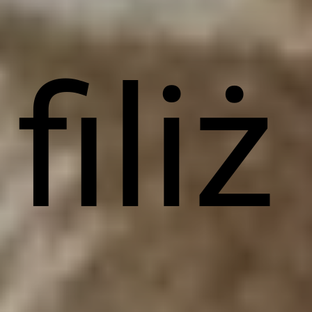
filiż