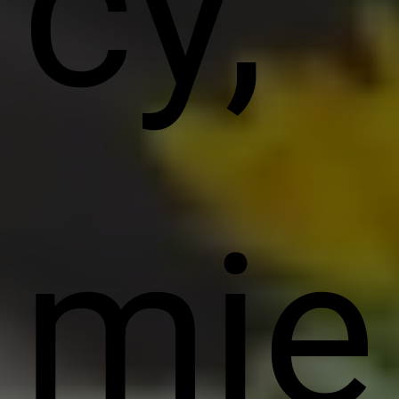
cy,
mie