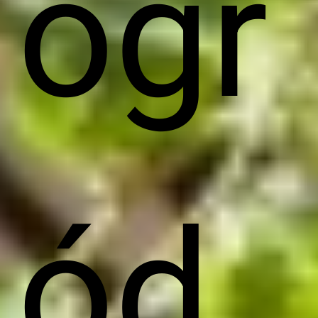
ogr
ód