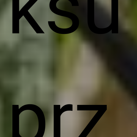
ksu
prz