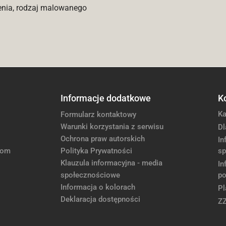
enia, rodzaj malowanego
Informacje dodatkowe
K
Ka
Formularz kontaktowy
Warunki korzystania z serwisu
Dl
Ochrona praw autorskich
In
com
Polityka Prywatności
sp
Klauzula informacyjna - media
In
społecznościowe
po
Informacja o kolorach
Pl
Deklaracja dostępności
Z