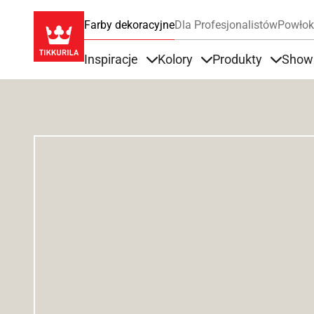
Farby dekoracyjne
Dla Profesjonalistów
Powłok
Inspiracje
Kolory
Produkty
Show
Items under Inspiracje
Items under Kolory
Items u