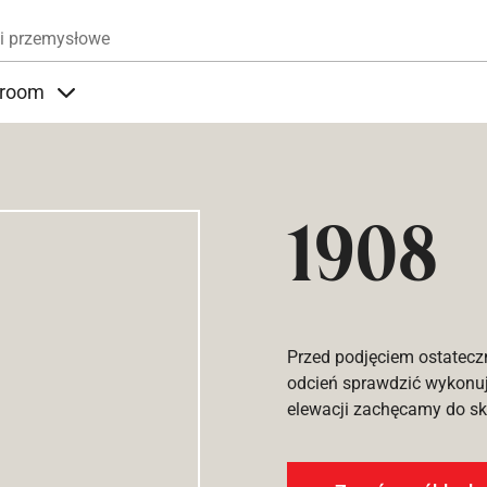
Przejdź do treści
i przemysłowe
room
nder Produkty
Items under Showroom
1908
Przed podjęciem ostatecz
odcień sprawdzić wykonuj
elewacji zachęcamy do sko