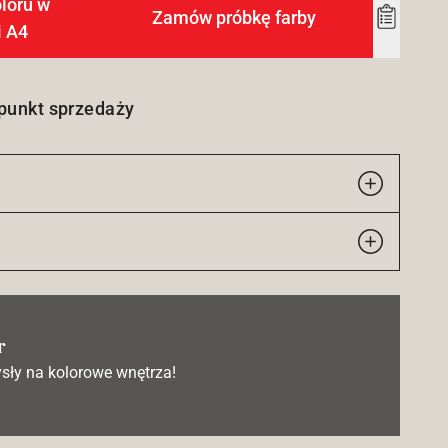
loru w
Zamów próbkę farby
Add
i A4
to
wishlist
 punkt sprzedaży
r
sły na kolorowe wnętrza!