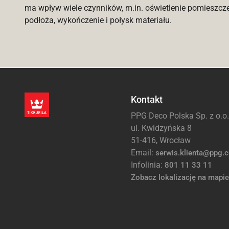
ma wpływ wiele czynników, m.in. oświetlenie pomieszcz
podłoża, wykończenie i połysk materiału.
Kontakt
PPG Deco Polska Sp. z o.o.
ul. Kwidzyńska 8
51-416, Wrocław
Email:
serwis.klienta@ppg.
Infolinia:
801 11 33 11
Zobacz lokalizację na mapie