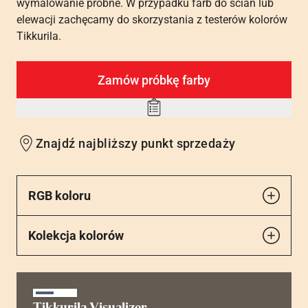
wymalowanie próbne. W przypadku farb do ścian lub
elewacji zachęcamy do skorzystania z testerów kolorów
Tikkurila.
Zamów próbkę farby
Add
to
Znajdź najbliższy punkt sprzedaży
wishlist
RGB koloru
Kolekcja kolorów
Tikkurila Visualizer