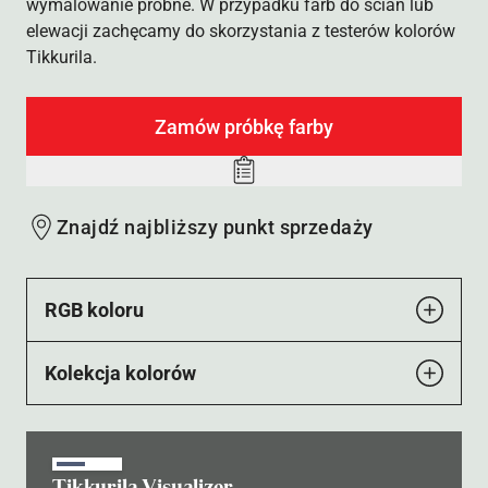
wymalowanie próbne. W przypadku farb do ścian lub
elewacji zachęcamy do skorzystania z testerów kolorów
Tikkurila.
Zamów próbkę farby
Add
to
Znajdź najbliższy punkt sprzedaży
wishlist
RGB koloru
Kolekcja kolorów
Tikkurila Visualizer