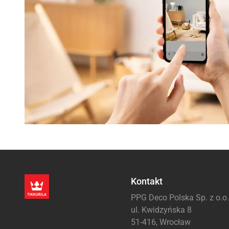
Kontakt
PPG Deco Polska Sp. z o.o.
ul. Kwidzyńska 8
51-416, Wrocław