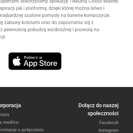
spertami stworzyliśmy aplikację Tikkurila Colour Master,
piracji jak i platformą, dzięki której można łatwo i
najbardziej szalone pomysły na barwne kompozycje.
 zabawy kolorami oraz do zapoznania się z
re z pewnością pobudzą wyobraźnię i pozwolą na
cji.
orporacja
Dołącz do naszej
społeczności
riera
a mediów
Facebook
formacja o połączeniu
Instagram