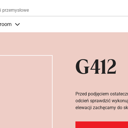
Przejdź do treści
i przemysłowe
room
nder Produkty
Items under Showroom
G412
Przed podjęciem ostatecz
odcień sprawdzić wykonuj
elewacji zachęcamy do sko