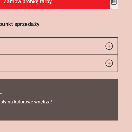
Zamów próbkę farby
Add
to
wishlist
 punkt sprzedaży
r
sły na kolorowe wnętrza!