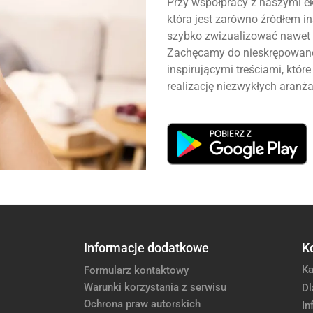
Przy współpracy z naszymi ek
która jest zarówno źródłem ins
szybko zwizualizować nawet 
Zachęcamy do nieskrępowanej
inspirującymi treściami, któ
realizację niezwykłych aranża
Informacje dodatkowe
K
Ka
Formularz kontaktowy
Warunki korzystania z serwisu
Dl
Ochrona praw autorskich
In