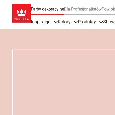
Farby dekoracyjne
Dla Profesjonalistów
Powłok
Inspiracje
Kolory
Produkty
Show
Items under Inspiracje
Items under Kolory
Items u