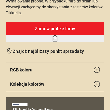
wymalowanie próbne. W przypadku farb do ścian lub
elewacji zachęcamy do skorzystania z testerów kolorów
Tikkurila.
Zamów próbkę farby
Add
to
Znajdź najbliższy punkt sprzedaży
wishlist
RGB koloru
Kolekcja kolorów
Tikkurila Visualizer